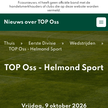
Fcossnieuws.nl heeft geen officiële band met de
handelsmerkhouders of clubs die op deze website worden
vermeld.
Nieuws over TOP Oss
Op
Thuis
»
Eerste Divisie
»
Wedstrijden
»
TOP Oss - Helmond Sport
TOP Oss - Helmond Sport
Vrijdag, 9 oktober 2026