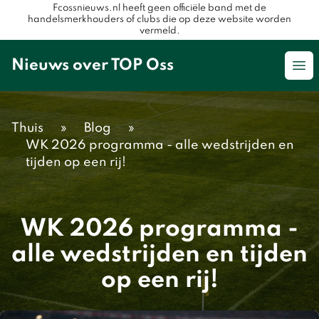
Fcossnieuws.nl heeft geen officiële band met de
handelsmerkhouders of clubs die op deze website worden
vermeld.
Nieuws over TOP Oss
Op
Thuis
»
Blog
»
WK 2026 programma - alle wedstrijden en
tijden op een rij!
WK 2026 programma -
alle wedstrijden en tijden
op een rij!