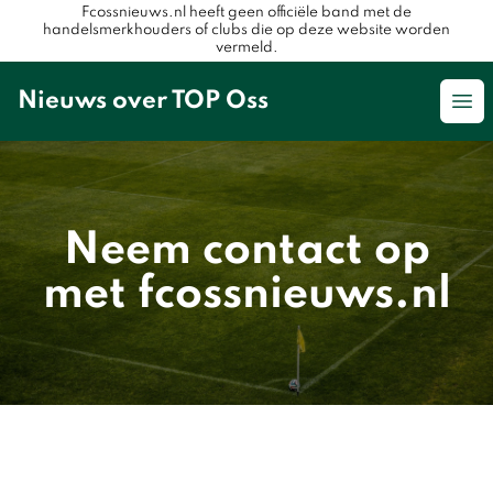
Fcossnieuws.nl heeft geen officiële band met de
handelsmerkhouders of clubs die op deze website worden
vermeld.
Nieuws over TOP Oss
Op
Neem contact op
met fcossnieuws.nl