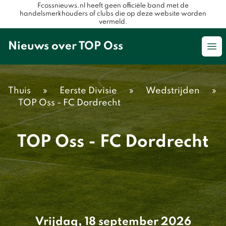
Fcossnieuws.nl heeft geen officiële band met de
handelsmerkhouders of clubs die op deze website worden
vermeld.
Nieuws over TOP Oss
Op
Thuis
»
Eerste Divisie
»
Wedstrijden
»
TOP Oss - FC Dordrecht
TOP Oss - FC Dordrecht
Vrijdag, 18 september 2026