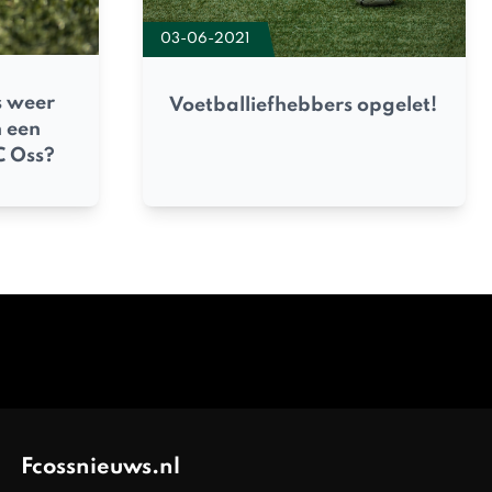
03-06-2021
s weer
Voetballiefhebbers opgelet!
n een
C Oss?
Fcossnieuws.nl