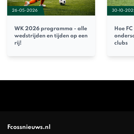
30-10-202
26-05-2026
Hoe FC 
WK 2026 programma - alle
onders
wedstrijden en tijden op een
clubs
rij!
Fcossnieuws.nl