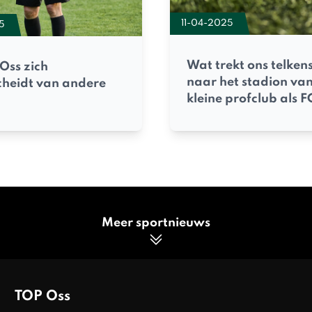
11-04-2025
5
Wat trekt ons telken
Oss zich
naar het stadion va
cheidt van andere
kleine profclub als F
Meer sportnieuws
TOP Oss