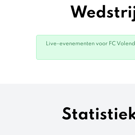
Wedstri
Live-evenementen voor FC Volenda
Statisti